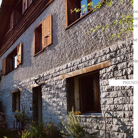
Cercate ripos
Amate la mont
Allora da noi
Con noi vi se
Chi siamo?
Siamo Antoin
PRENO