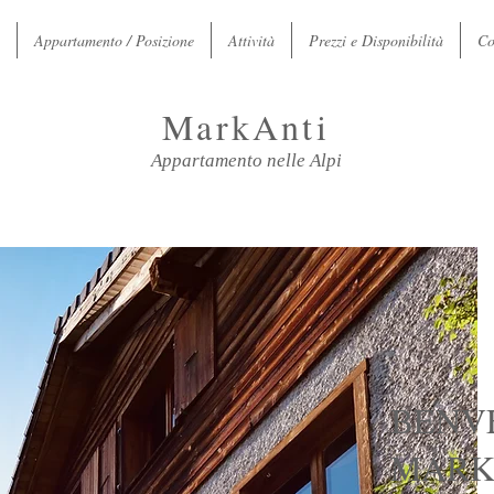
Appartamento / Posizione
Attività
Prezzi e Disponibilità
Co
MarkAnti
Appartamento nelle Alpi
BENV
MARK