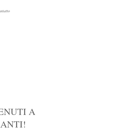
ntatto
ENUTI A
ANTI!